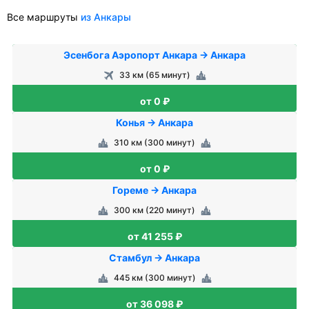
Все маршруты
из Анкары
Эсенбога Аэропорт Анкара → Анкара
33 км (65 минут)
от 0 ₽
Конья → Анкара
310 км (300 минут)
от 0 ₽
Гореме → Анкара
300 км (220 минут)
от 41 255 ₽
Стамбул → Анкара
445 км (300 минут)
от 36 098 ₽