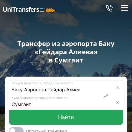
Меню
UniTransfers
Трансфер из аэропорта Баку
«Гейдара Алиева»
в Сумгаит
Откуда (Аэропорт, город или вокзал)
Куда (Аэропорт, город или вокзал)
Найти
Обратный трансфер