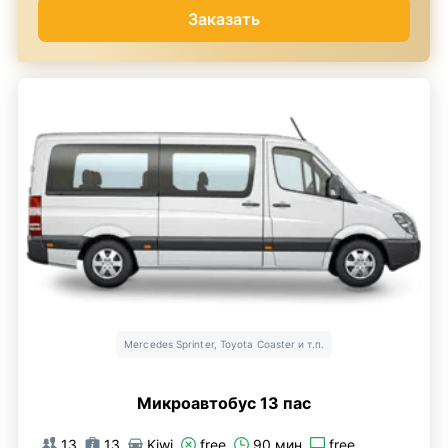
Заказать
Mercedes Sprinter, Toyota Coaster и т.п.
Микроавтобус 13 пас
13
13
Kiwi
free
90 мин
free