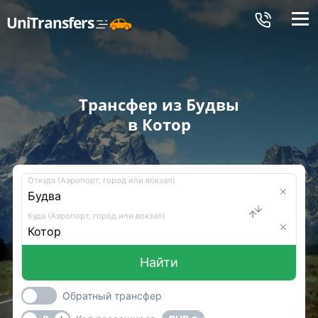
Меню
UniTransfers
Трансфер из Будвы
в Котор
Откуда (Аэропорт, город или вокзал)
Куда (Аэропорт, город или вокзал)
Найти
Обратный трансфер
-
+