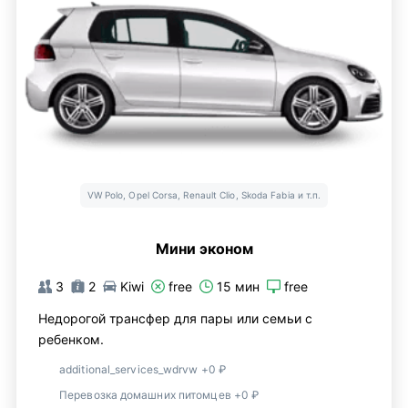
VW Polo, Opel Corsa, Renault Clio, Skoda Fabia и т.п.
Мини эконом
3
2
Kiwi
free
15 мин
free
Недорогой трансфер для пары или семьи с
ребенком.
additional_services_wdrvw +0 ₽
Перевозка домашних питомцев +0 ₽