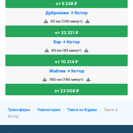
от 6 248 ₽
Дубровник → Котор
92 км (100 минут)
от 33 321 ₽
Бар → Котор
65 км (85 минут)
от 10 314 ₽
Жабляк → Котор
160 км (190 минут)
от 23 008 ₽
Трансферы
Черногория
Такси из Будвы
Такси в
Котор