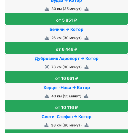
Будва → Котор
30 км (35 минут)
от 5 851 ₽
Бечичи → Котор
26 км (30 минут)
от 6 446 ₽
Дубровник Аэропорт → Котор
73 км (90 минут)
от 16 661 ₽
Херцег-Нови → Котор
43 км (55 минут)
от 10 116 ₽
Свети-Стефан → Котор
38 км (60 минут)