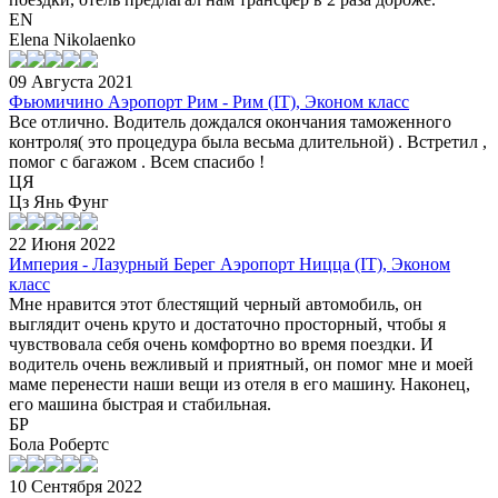
EN
Elena Nikolaenko
09 Августа 2021
Фьюмичино Аэропорт Рим - Рим (IT), Эконом класс
Все отлично. Водитель дождался окончания таможенного
контроля( это процедура была весьма длительной) . Встретил ,
помог с багажом . Всем спасибо !
ЦЯ
Цз Янь Фунг
22 Июня 2022
Империя - Лазурный Берег Аэропорт Ницца (IT), Эконом
класс
Мне нравится этот блестящий черный автомобиль, он
выглядит очень круто и достаточно просторный, чтобы я
чувствовала себя очень комфортно во время поездки. И
водитель очень вежливый и приятный, он помог мне и моей
маме перенести наши вещи из отеля в его машину. Наконец,
его машина быстрая и стабильная.
БР
Бола Робертс
10 Сентября 2022