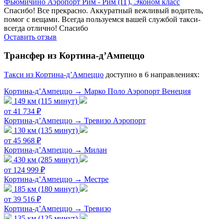
Фьюмичино Аэропорт Рим - Рим (IT), Эконом класс
Спасибо! Все прекрасно. Аккуратный вежливый водитель,
помог с вещами. Всегда пользуемся вашей службой такси-
всегда отлично! Спасибо
Оставить отзыв
Трансфер из Кортина-д’Ампеццо
Tакси из Кортина-д’Ампеццо
доступно в 6 направлениях:
Кортина-д’Ампеццо → Марко Поло Аэропорт Венеция
149 км (115 минут)
от 41 734 ₽
Кортина-д’Ампеццо → Тревизо Аэропорт
130 км (135 минут)
от 45 968 ₽
Кортина-д’Ампеццо → Милан
430 км (285 минут)
от 124 999 ₽
Кортина-д’Ампеццо → Местре
185 км (180 минут)
от 39 516 ₽
Кортина-д’Ампеццо → Тревизо
135 км (125 минут)