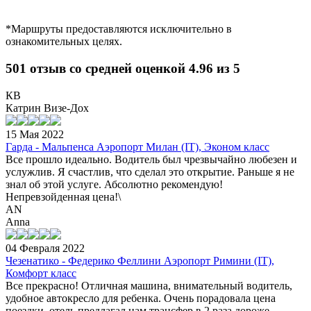
*Маршруты предоставляются исключительно в
ознакомительных целях.
501 отзыв со средней оценкой 4.96 из 5
КВ
Катрин Визе-Дох
15 Мая 2022
Гарда - Мальпенса Аэропорт Милан (IT), Эконом класс
Все прошло идеально. Водитель был чрезвычайно любезен и
услужлив. Я счастлив, что сделал это открытие. Раньше я не
знал об этой услуге. Абсолютно рекомендую!
Непревзойденная цена!\
AN
Anna
04 Февраля 2022
Чезенатико - Федерико Феллини Аэропорт Римини (IT),
Комфорт класс
Все прекрасно! Отличная машина, внимательный водитель,
удобное автокресло для ребенка. Очень порадовала цена
поездки, отель предлагал нам трансфер в 2 раза дороже.