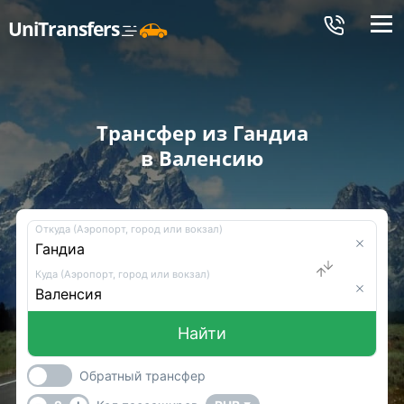
Меню
UniTransfers
Трансфер из Гандиа
в Валенсию
Откуда (Аэропорт, город или вокзал)
Куда (Аэропорт, город или вокзал)
Найти
Обратный трансфер
-
+