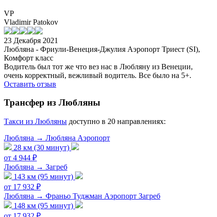
VP
Vladimir Patokov
23 Декабря 2021
Любляна - Фриули-Венеция-Джулия Аэропорт Триест (SI),
Комфорт класс
Водитель был тот же что вез нас в Любляну из Венеции,
очень корректный, вежливый водитель. Все было на 5+.
Оставить отзыв
Трансфер из Любляны
Tакси из Любляны
доступно в 20 направлениях:
Любляна → Любляна Аэропорт
28 км (30 минут)
от 4 944 ₽
Любляна → Загреб
143 км (95 минут)
от 17 932 ₽
Любляна → Франьо Туджман Аэропорт Загреб
148 км (95 минут)
от 17 932 ₽