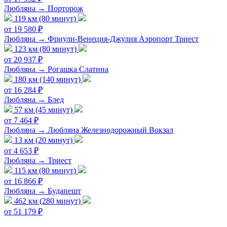
Любляна → Порторож
119 км (80 минут)
от 19 580 ₽
Любляна → Фриули-Венеция-Джулия Аэропорт Триест
123 км (80 минут)
от 20 937 ₽
Любляна → Рогашка Слатина
180 км (140 минут)
от 16 284 ₽
Любляна → Блед
57 км (45 минут)
от 7 464 ₽
Любляна → Любляна Железнодорожный Вокзал
13 км (20 минут)
от 4 653 ₽
Любляна → Триест
115 км (80 минут)
от 16 866 ₽
Любляна → Будапешт
462 км (280 минут)
от 51 179 ₽