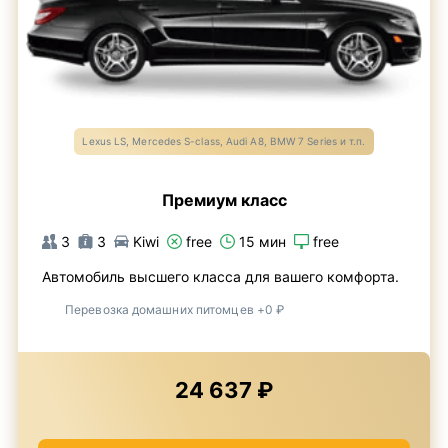
Lexus LS, Mercedes S-class, Audi A8, BMW 7 Series и т.п.
Премиум класс
3
3
Kiwi
free
15 мин
free
Автомобиль высшего класса для вашего комфорта.
Перевозка домашних питомцев +0 ₽
24 637 ₽