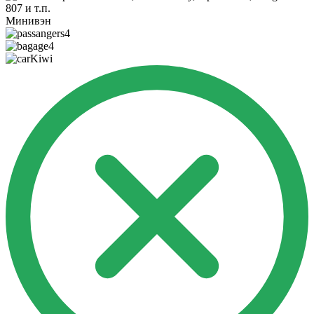
807 и т.п.
Минивэн
4
4
Kiwi