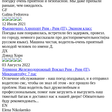
поездку очень приятной и безопасной. Мы даже прибыли
раньше, чем ожидалось.
GF
Galina Fedorova
12 Июля 2021
Фьюмичино Аэропорт Рим - Рим (IT), Эконом класс
Поездка нам понравилась, встретили без задержек, провезл.
по городу, немного рассказали про достопримечательности(на
русском языке). Машина чистая, водитель-очень приятный
молодой человек по имени Д.
ДХ
Дэвид Хорн
03 Августа 2022
Термини Железнодорожный Вокзал Рим - Рим (IT),
Микроавтобус 7 пас
Отличное обслуживание - наш поезд опаздывал, и я отправил
водителю смс, чтобы он знал об этом - все прошло без
проблем. Наш водитель был дружелюбным и
профессиональным, помог нам загрузить и выгрузить наш
тяжелый багаж и доставил нас к нашей двери! Обязательно
буду рекомендовать...
EN
Elena Nikolaenko