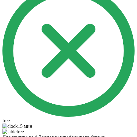
free
15 мин
free