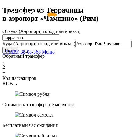
Трансфер из Террачины
UniTransfers
в аэропорт «Чампино» (Рим)
Услуга Трансфера
Вопросы и ответы
Откуда (Аэропорт, город или вокзал)
Оплата
Куда (Аэропорт, город или вокзал)
Найти
+7 (499) 38-08-368
Меню
Обратный трансфер
-
2
+
Кол пассажиров
RUB
▼
Стоимость трансфера не меняется
Бесплатный час ожидания