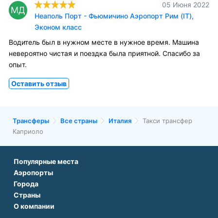
05 Июня 2022
МД
Неаполь Порт - Фьюмичино Аэропорт Рим (IT),
Эконом класс
Водитель был в нужном месте в нужное время. Машина
невероятно чистая и поездка была приятной. Спасибо за
опыт.
Оставить отзыв
Трансферы
Все страны
Италия
Такси трансфер
Каприоло
Популярные места
Аэропорты
Аэропорт Подгорицы
Города
Аэропорт Антальи
Аэропорт Белграда
Страны
Трансфер в Париже
Аэропорт Тбилиси
Аэропорт Дубая
О компании
Трансфер во Франции
Трансфер в Дубае
Аэропорт Парижа
Аэропорт Сабихи Гекчен Стамбул