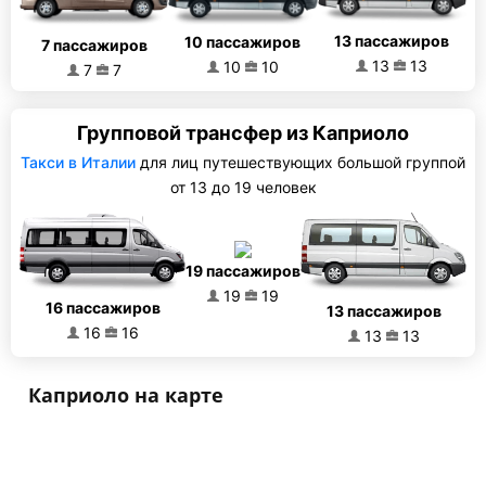
13 пассажиров
10 пассажиров
7 пассажиров
13
13
10
10
7
7
Групповой трансфер из Каприоло
Такси в Италии
для лиц путешествующих большой группой
от 13 до 19 человек
19 пассажиров
19
19
16 пассажиров
13 пассажиров
16
16
13
13
Каприоло на карте