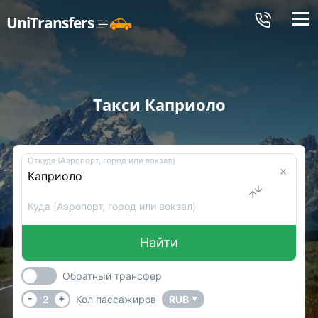
Меню
UniTransfers
Такси Каприоло
Откуда (Аэропорт, город или вокзал)
Куда (Аэропорт, город или вокзал)
Найти
Обратный трансфер
-
+
2
Кол пассажиров
RUB
▼