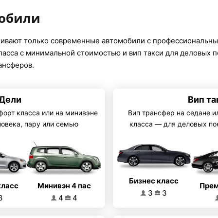
мобили
ивают только современные автомобили с профессиональны
класса с минимальной стоимостью и вип такси для деловых 
ансферов.
 Дели
Вип та
форт класса или на минивэне
Вип трансфер на седане и
ловека, пару или семью
класса — для деловых по
Бизнес класс
Минивэн 4 пас
класс
Прем
3
3
4
4
3