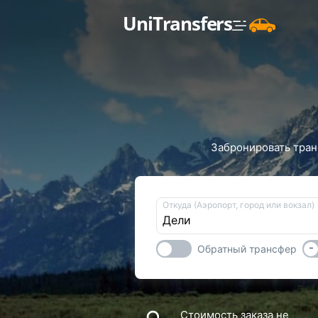
UniTransfers
Забронировать транс
Откуда (Аэропорт, город или вокзал)
-
Обратный трансфер
Стоимость заказа не