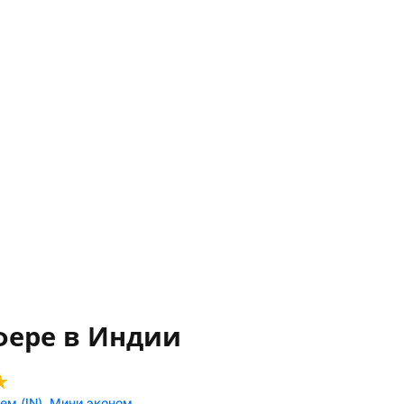
фере в Индии
ем (IN), Мини эконом