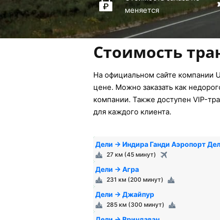
меняется
Стоимость тра
На официальном сайте компании U
цене. Можно заказать как недорог
компании. Также доступен VIP-тра
для каждого клиента.
Дели → Индира Ганди Аэропорт Де
27 км (45 минут)
Дели → Агра
231 км (200 минут)
Дели → Джайпур
285 км (300 минут)
Дели → Вриндаван