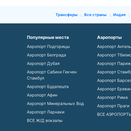
Трансферы
Все страны
Индия
Популярные места
Аэропорты
Аэропорт Подгорицы
Аэропорт Антал
Аэропорт Белграда
Аэропорт Тбили
Аэропорт Дубая
Аэропорт Париж
Аэропорт Сабихи Гекчен
Аэропорт Стамб
Стамбул
Аэропорт Барсе
Аэропорт Будапешта
Аэропорт Ерева
Аэропорт Афин
Аэропорт Рима
Аэропорт Минеральных Вод
Аэропорт Праги
Аэропорт Ларнаки
ВСЕ АЭРОПОРТ
ВСЕ Ж/Д вокзалы