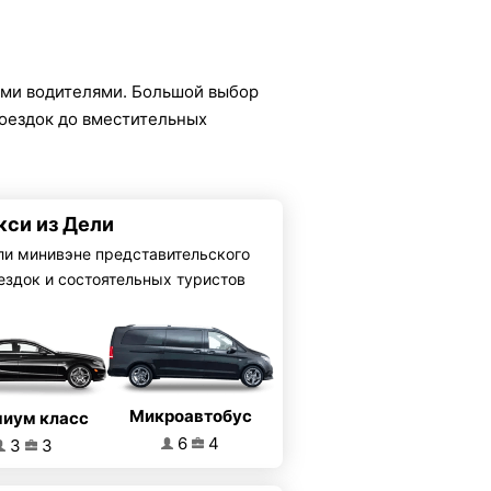
ми водителями. Большой выбор
поездок до вместительных
кси из Дели
ли минивэне представительского
ездок и состоятельных туристов
Микроавтобус
иум класс
6
4
3
3