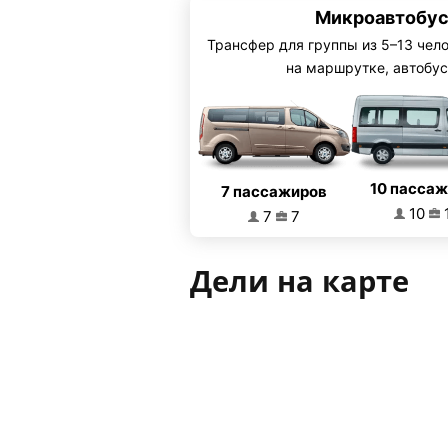
Микроавтобус
Трансфер для группы из 5–13 чел
на маршрутке, автобус
10 пасса
7 пассажиров
10
7
7
Дели на карте