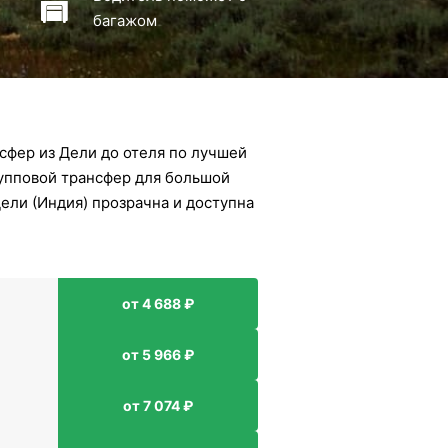
багажом
сфер из Дели до отеля по лучшей
рупповой трансфер для большой
Дели (Индия) прозрачна и доступна
от 4 688 ₽
от 5 966 ₽
от 7 074 ₽