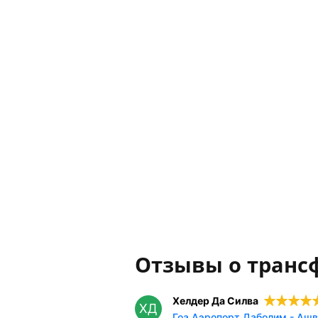
Отзывы о транс
Хелдер Да Силва
ХД
Гоа Аэропорт Даболим - Ашв