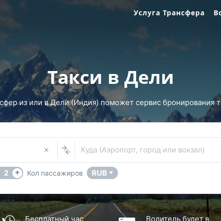
Услуга Трансфера
В
Такси в Дели
фер из или в Дели (Индия) поможет сервис бронирования та
Куда (Аэропорт, город или вокзал)
+
2
RUB
Кол пассажиров
▼
Бесплатный час
Водитель будет в