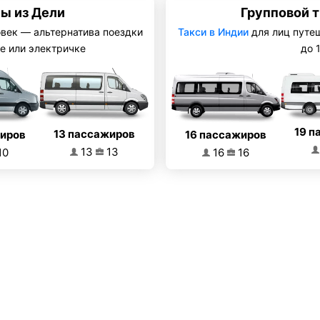
ы из Дели
Групповой 
овек — альтернатива поездки
Такси в Индии
для лиц путе
е или электричке
до 
19 п
13 пассажиров
16 пассажиров
жиров
13
13
16
16
10