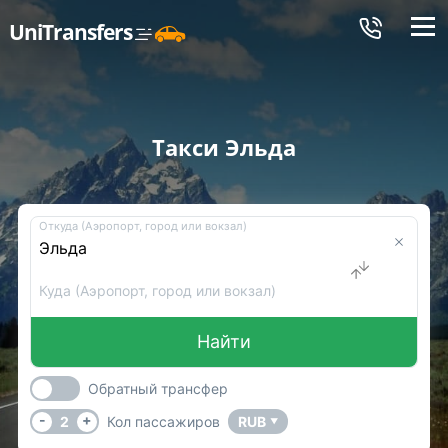
Меню
UniTransfers
Такси Эльда
Откуда (Аэропорт, город или вокзал)
Куда (Аэропорт, город или вокзал)
Найти
Обратный трансфер
-
+
2
Кол пассажиров
RUB
▼