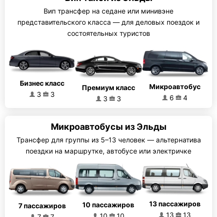
Вип трансфер на седане или минивэне
представительского класса — для деловых поездок и
состоятельных туристов
Бизнес класс
Микроавтобус
Премиум класс
3
3
6
4
3
3
Микроавтобусы из Эльды
Трансфер для группы из 5–13 человек — альтернатива
поездки на маршрутке, автобусе или электричке
13 пассажиров
10 пассажиров
7 пассажиров
13
13
10
10
7
7