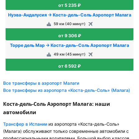
от 5 235 ₽
Нуэва-Андалусия → Коста-дель-Соль Аэропорт Малага
59 км (40 минут)
от 9 306 ₽
Торре дель Мар → Коста-дель-Соль Аэропорт Малага
49 км (45 минут)
от 6 592 ₽
Все трансферы в аэропорт Малаги
Все трансферы из аэропорта «Коста-дель-Соль» (Малага)
Коста-дель-Соль Аэропорт Малага: наши
автомобили
Трансфер в Испании
из аэропорта «Коста-дель-Соль»
(Малага) обслуживают только современные автомобили с
профессиональными водителями. Большой выбор классов