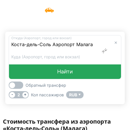
Такси из аэропорта «Коста-дель-
Меню
UniTransfers
Соль» (Малага)
Откуда (Аэропорт, город или вокзал)
Куда (Аэропорт, город или вокзал)
Найти
Обратный трансфер
-
+
2
Кол пассажиров
RUB
▼
Стоимость трансфера из аэропорта
«Коста-дель-Соль» (Малага)