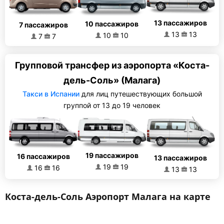
13 пассажиров
10 пассажиров
7 пассажиров
13
13
10
10
7
7
Групповой трансфер из аэропорта «Коста-
дель-Соль» (Малага)
Такси в Испании
для лиц путешествующих большой
группой от 13 до 19 человек
19 пассажиров
16 пассажиров
13 пассажиров
19
19
16
16
13
13
Коста-дель-Соль Аэропорт Малага на карте